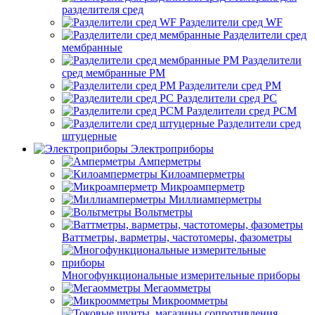
разделителя сред
Разделители сред WF
Разделители сред
мембранные
Разделители
сред мембранные РМ
Разделители сред РМ
Разделители сред РС
Разделители сред РСМ
Разделители сред
штуцерные
Электроприборы
Амперметры
Килоамперметры
Микроамперметр
Миллиамперметры
Вольтметры
Ваттметры, варметры, частотомеры, фазометры
Многофункциональные измерительные приборы
Мегаомметры
Микроомметры