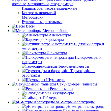
лотовые, метроштоки, секундомеры
Индикаторы часовые/рычажные
Контроль покрытий
Метроштоки
Рулетки измерительные
Весы
Метеоприборы
Анемометры
Барометры
Датчики ветра и
метеометры
Люксметры
Психрометры и
гигрометры
Термоанемометры
Термографы и
барографы
Шумомеры
Секундомеры, таймеры
Реле времени
Секундомеры
Таймеры
pH-метры и электроды
pH-метры и электроды
Посуда лабораторная