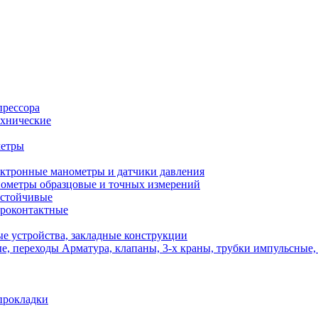
прессора
хнические
метры
ктронные манометры и датчики давления
ометры образцовые и точных измерений
стойчивые
роконтактные
е устройства, закладные конструкции
Арматура, клапаны, 3-х краны, трубки импульсные,
прокладки