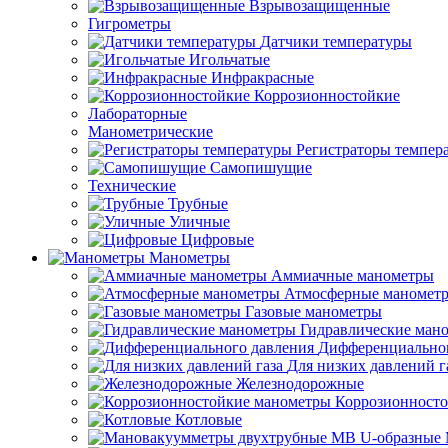
Взрывозащищенные
Гигрометры
Датчики температуры
Игольчатые
Инфракрасные
Коррозионностойкие
Лабораторные
Манометрические
Регистраторы темпер
Самопишущие
Технические
Трубные
Уличные
Цифровые
Манометры
Аммиачные манометры
Атмосферные маномет
Газовые манометры
Гидравлические ман
Дифференциальног
Для низких давлений г
Железнодорожные
Коррозионност
Котловые