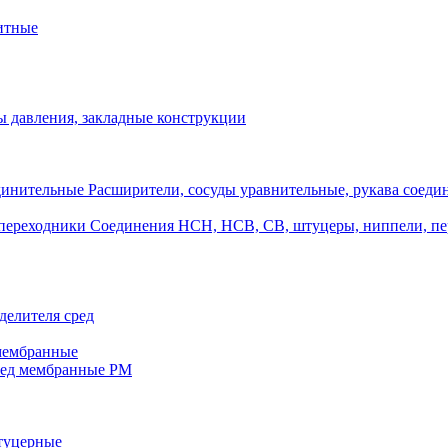
итные
 давления, закладные конструкции
Расширители, сосуды уравнительные, рукава соеди
Соединения НСН, НСВ, СВ, штуцеры, ниппели, п
делителя сред
 мембранные
ред мембранные РМ
штуцерные