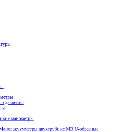
атуры
ры
ометры
о давления
аза
ойкие манометры
Мановакуумметры двухтрубные МВ U-образные