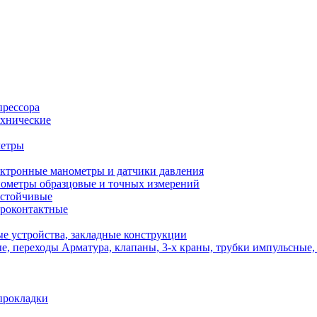
прессора
хнические
метры
ктронные манометры и датчики давления
ометры образцовые и точных измерений
стойчивые
роконтактные
е устройства, закладные конструкции
Арматура, клапаны, 3-х краны, трубки импульсные,
прокладки