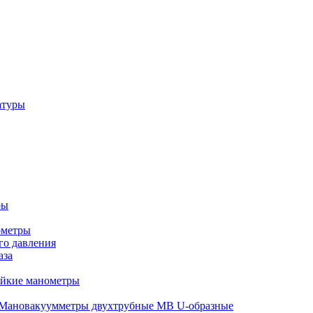
атуры
ры
ометры
о давления
аза
ойкие манометры
Мановакуумметры двухтрубные МВ U-образные