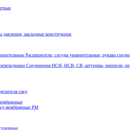
итные
 давления, закладные конструкции
Расширители, сосуды уравнительные, рукава соеди
Соединения НСН, НСВ, СВ, штуцеры, ниппели, п
делителя сред
 мембранные
ред мембранные РМ
штуцерные