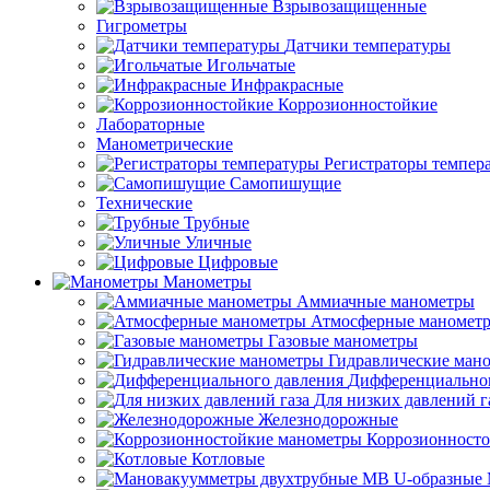
Взрывозащищенные
Гигрометры
Датчики температуры
Игольчатые
Инфракрасные
Коррозионностойкие
Лабораторные
Манометрические
Регистраторы темпер
Самопишущие
Технические
Трубные
Уличные
Цифровые
Манометры
Аммиачные манометры
Атмосферные маномет
Газовые манометры
Гидравлические ман
Дифференциальног
Для низких давлений г
Железнодорожные
Коррозионност
Котловые