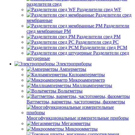
разделителя сред
Разделители сред WF
Разделители сред
мембранные
Разделители
сред мембранные РМ
Разделители сред РМ
Разделители сред РС
Разделители сред РСМ
Разделители сред
штуцерные
Электроприборы
Амперметры
Килоамперметры
Микроамперметр
Миллиамперметры
Вольтметры
Ваттметры, варметры, частотомеры, фазометры
Многофункциональные измерительные приборы
Мегаомметры
Микроомметры