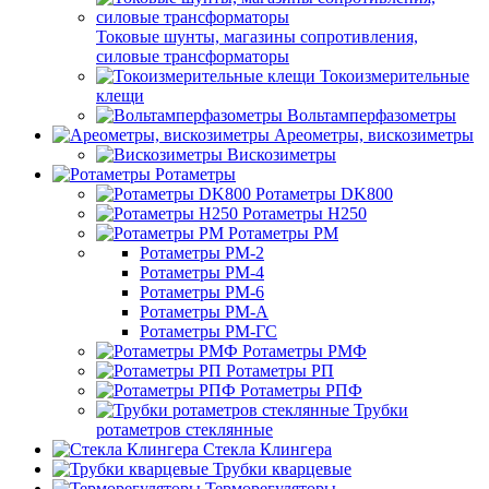
Токовые шунты, магазины сопротивления,
силовые трансформаторы
Токоизмерительные
клещи
Вольтамперфазометры
Ареометры, вискозиметры
Вискозиметры
Ротаметры
Ротаметры DK800
Ротаметры H250
Ротаметры РМ
Ротаметры РМ-2
Ротаметры РМ-4
Ротаметры РМ-6
Ротаметры РМ-А
Ротаметры РМ-ГС
Ротаметры РМФ
Ротаметры РП
Ротаметры РПФ
Трубки
ротаметров стеклянные
Стекла Клингера
Трубки кварцевые
Терморегуляторы