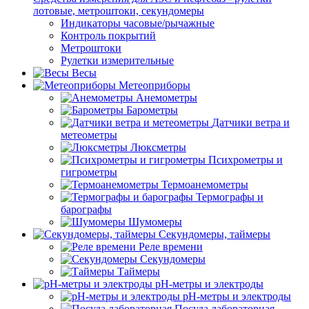
лотовые, метроштоки, секундомеры
Индикаторы часовые/рычажные
Контроль покрытий
Метроштоки
Рулетки измерительные
Весы
Метеоприборы
Анемометры
Барометры
Датчики ветра и
метеометры
Люксметры
Психрометры и
гигрометры
Термоанемометры
Термографы и
барографы
Шумомеры
Секундомеры, таймеры
Реле времени
Секундомеры
Таймеры
pH-метры и электроды
pH-метры и электроды
Посуда лабораторная